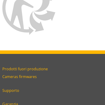
Prodotti fuori produzione
Link
Cameras firmwares
Link
first
six
footer
Supporto
Link
footer
second
Garanzia