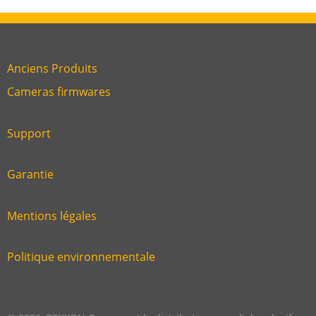
Anciens Produits
Link
Cameras firmwares
Link
first
six
footer
Support
Link
footer
second
Garantie
Link
footer
third
Mentions légales
Link
footer
fourth
Politique environnementale
Link
footer
five