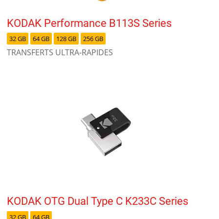
KODAK Performance B113S Series
32 GB
64 GB
128 GB
256 GB
TRANSFERTS ULTRA-RAPIDES
KODAK OTG Dual Type C K233C Series
32 GB
64 GB