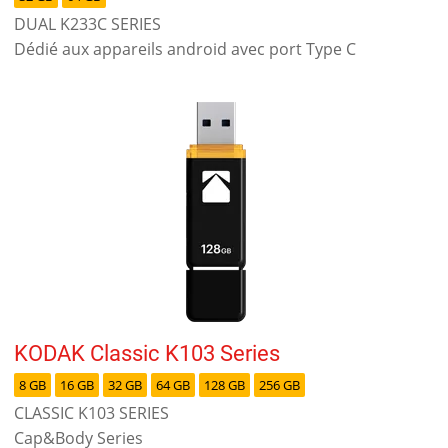
DUAL K233C SERIES
Dédié aux appareils android avec port Type C
KODAK Classic K103 Series
8 GB
16 GB
32 GB
64 GB
128 GB
256 GB
CLASSIC K103 SERIES
Cap&Body Series