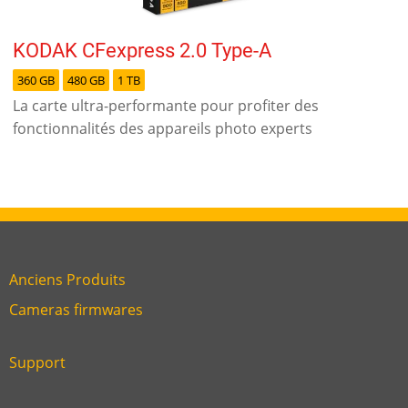
KODAK CFexpress 2.0 Type-A
360 GB
480 GB
1 TB
La carte ultra-performante pour profiter des
fonctionnalités des appareils photo experts
Anciens Produits
Link
Cameras firmwares
Link
first
six
footer
Support
Link
footer