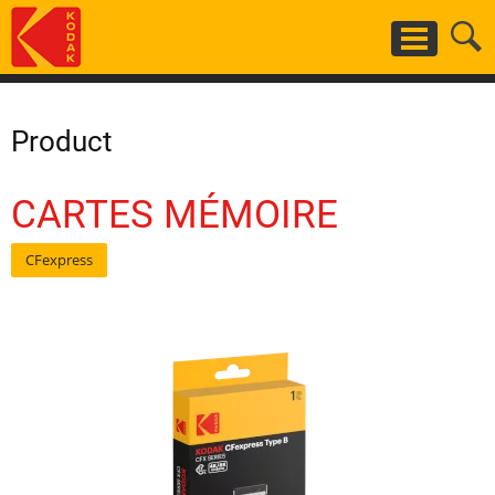
Aller
au
contenu
principal
Product
CARTES MÉMOIRE
CFexpress