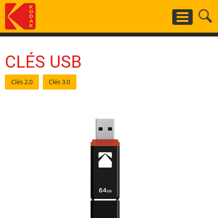
Aller
au
contenu
principal
CLÉS USB
Clés 2.0
Clés 3.0