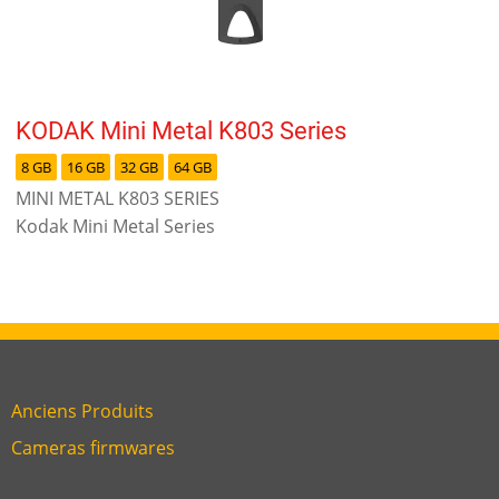
KODAK Mini Metal K803 Series
8 GB
16 GB
32 GB
64 GB
MINI METAL K803 SERIES
Kodak Mini Metal Series
Anciens Produits
Link
Cameras firmwares
Link
first