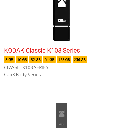
KODAK Classic K103 Series
8 GB
16 GB
32 GB
64 GB
128 GB
256 GB
CLASSIC K103 SERIES
Cap&Body Series