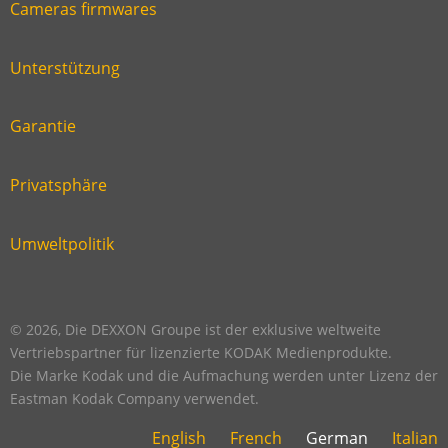
Cameras firmwares
Link
first
six
footer
Unterstützung
Link
footer
second
Garantie
Link
footer
third
Privatsphäre
Link
footer
fourth
Umweltpolitik
Link
footer
five
footer
© 2026, Die DEXXON Groupe ist der exklusive weltweite
Vertriebspartner für lizenzierte KODAK Medienprodukte.
Die Marke Kodak und die Aufmachung werden unter Lizenz der
Eastman Kodak Company verwendet.
English
French
German
Italian