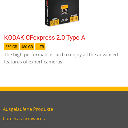
KODAK CFexpress 2.0 Type-A
360 GB
480 GB
1 TB
The high-performance card to enjoy all the advanced
features of expert cameras.
Ausgelaufene Produkte
Link
Cameras firmwares
Link
first