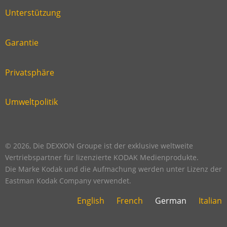
six
footer
Unterstützung
Link
footer
second
Garantie
Link
footer
third
Privatsphäre
Link
footer
fourth
Umweltpolitik
Link
footer
five
footer
© 2026, Die DEXXON Groupe ist der exklusive weltweite
Vertriebspartner für lizenzierte KODAK Medienprodukte.
Die Marke Kodak und die Aufmachung werden unter Lizenz der
Eastman Kodak Company verwendet.
English
French
German
Italian