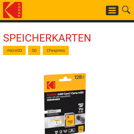
Skip
to
main
content
SPEICHERKARTEN
microSD
SD
CFexpress