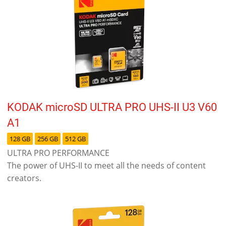
KODAK microSD ULTRA PRO UHS-II U3 V60
A1
128 GB
256 GB
512 GB
ULTRA PRO PERFORMANCE
The power of UHS-II to meet all the needs of content
creators.