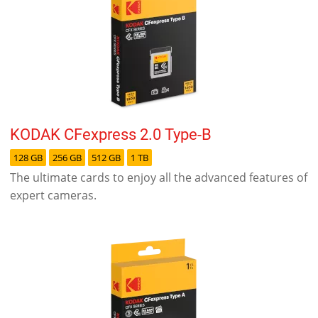
KODAK CFexpress 2.0 Type-B
128 GB
256 GB
512 GB
1 TB
The ultimate cards to enjoy all the advanced features of
expert cameras.