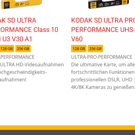
K SD ULTRA
KODAK SD ULTRA PR
ORMANCE Class 10
PERFORMANCE UHS-I
I U3 V30 A1
V60
128 GB
256 GB
128 GB
256 GB
 PERFORMANCE
ULTRA PRO PERFORMANCE
K ULTRA HD-Videoaufnahmen
Die ultimative Karte, um alle
chgeschwindigkeits-
fortschrittlichen Funktione
naufnahmen!
professionellen DSLR, UHD 
4K/8K Kameras zu genießen