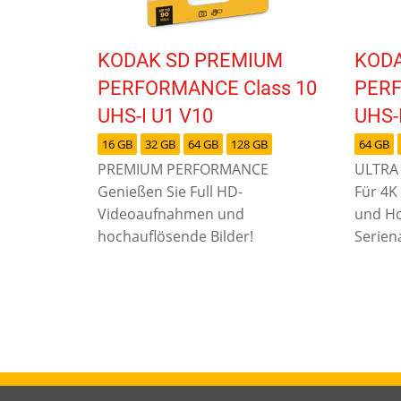
KODAK SD PREMIUM
KODA
PERFORMANCE Class 10
PERF
UHS-I U1 V10
UHS-
16 GB
32 GB
64 GB
128 GB
64 GB
PREMIUM PERFORMANCE
ULTRA
Genießen Sie Full HD-
Für 4
Videoaufnahmen und
und Ho
hochauflösende Bilder!
Serie