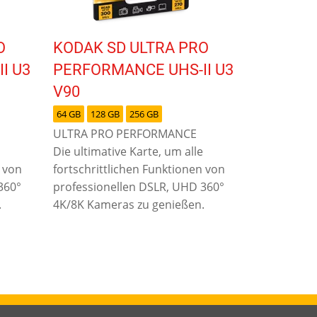
O
KODAK SD ULTRA PRO
I U3
PERFORMANCE UHS-II U3
V90
64 GB
128 GB
256 GB
ULTRA PRO PERFORMANCE
Die ultimative Karte, um alle
n von
fortschrittlichen Funktionen von
360°
professionellen DSLR, UHD 360°
.
4K/8K Kameras zu genießen.