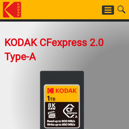
Aller
au
contenu
principal
KODAK CFexpress 2.0
Type-A