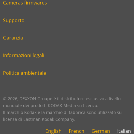
Cameras firmwares
Link
first
six
footer
Supporto
Link
footer
second
Garanzia
Link
footer
third
Informazioni legali
Link
footer
fourth
Politica ambientale
Link
footer
five
footer
© 2026, DEXXON Groupe è il distributore esclusivo a livello
mondiale dei prodotti KODAK Media su licenza.
Il marchio Kodak e la marchio di fabbrica sono utilizzato su
licenza di Eastman Kodak Company.
English
French
German
Italian