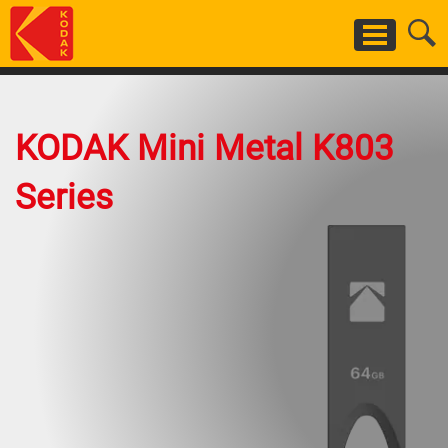
Salta
al
contenuto
principale
KODAK Mini Metal K803
Series