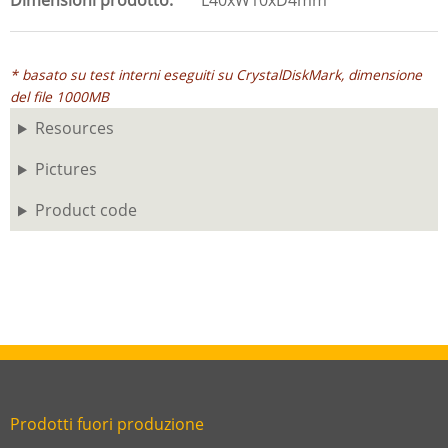
Dimensioni prodotto
L40xW10xD4mm
* basato su test interni eseguiti su CrystalDiskMark, dimensione
del file 1000MB
Resources
Pictures
Product code
Prodotti fuori produzione
Link