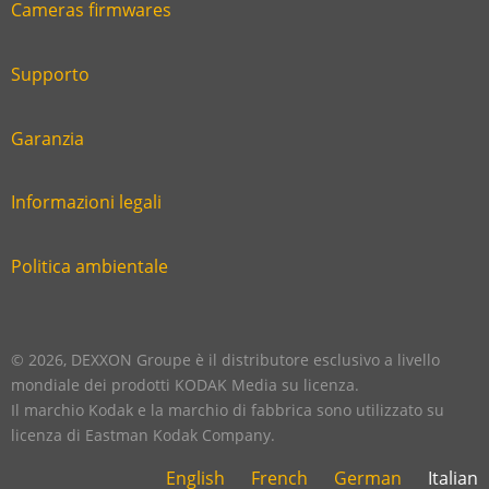
Cameras firmwares
Link
first
six
footer
Supporto
Link
footer
second
Garanzia
Link
footer
third
Informazioni legali
Link
footer
fourth
Politica ambientale
Link
footer
five
footer
© 2026, DEXXON Groupe è il distributore esclusivo a livello
mondiale dei prodotti KODAK Media su licenza.
Il marchio Kodak e la marchio di fabbrica sono utilizzato su
licenza di Eastman Kodak Company.
English
French
German
Italian