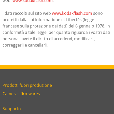
web.
www.kodakflash.com
.
I dati raccolti sul sito web
www.kodakflash.com
sono
protetti dalla Loi Informatique et Libertés (legge
francese sulla protezione dei dati) del 6 gennaio 1978. In
conformità a tale legge, per quanto riguarda i vostri dati
personali avete il diritto di accedervi, modificarli,
correggerli e cancellarli.
Prodotti fuori produzione
Link
Cameras firmwares
Link
first
six
footer
Supporto
Link