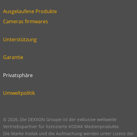
Ausgelaufene Produkte
Link
Cameras firmwares
Link
first
six
footer
Unterstützung
Link
footer
second
Garantie
Link
footer
third
Privatsphäre
Link
footer
fourth
Umweltpolitik
Link
footer
five
footer
© 2026, Die DEXXON Groupe ist der exklusive weltweite
Vertriebspartner für lizenzierte KODAK Medienprodukte.
Die Marke Kodak und die Aufmachung werden unter Lizenz der