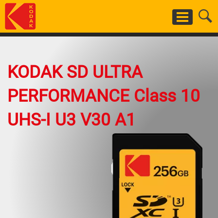
Skip
to
main
content
KODAK SD ULTRA
PERFORMANCE Class 10
UHS-I U3 V30 A1