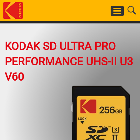
Skip
to
main
content
KODAK SD ULTRA PRO
PERFORMANCE UHS-II U3
V60