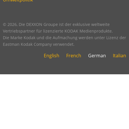
Link
footer
five
footer
© 2026, Die DEXXON Groupe ist der exklusive weltweite
Vertriebspartner für lizenzierte KODAK Medienprodukte.
Die Marke Kodak und die Aufmachung werden unter Lizenz der
Eastman Kodak Company verwendet.
English
French
German
Italian