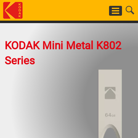
Skip
to
main
content
KODAK Mini Metal K802
Series