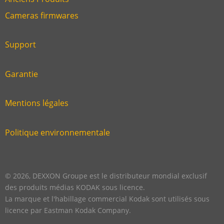
Link
Cameras firmwares
Link
first
six
footer
Support
Link
footer
second
Garantie
Link
footer
third
Mentions légales
Link
footer
fourth
Politique environnementale
Link
footer
five
footer
© 2026, DEXXON Groupe est le distributeur mondial exclusif
des produits médias KODAK sous licence.
La marque et l'habillage commercial Kodak sont utilisés sous
licence par Eastman Kodak Company.