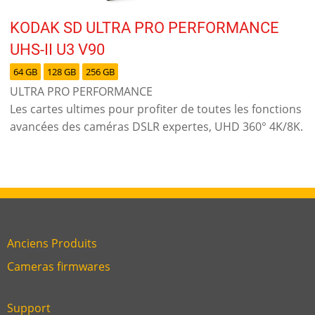
KODAK SD ULTRA PRO PERFORMANCE
UHS-II U3 V90
64 GB
128 GB
256 GB
ULTRA PRO PERFORMANCE
Les cartes ultimes pour profiter de toutes les fonctions
avancées des caméras DSLR expertes, UHD 360° 4K/8K.
Anciens Produits
Link
Cameras firmwares
Link
first
six
footer
Support