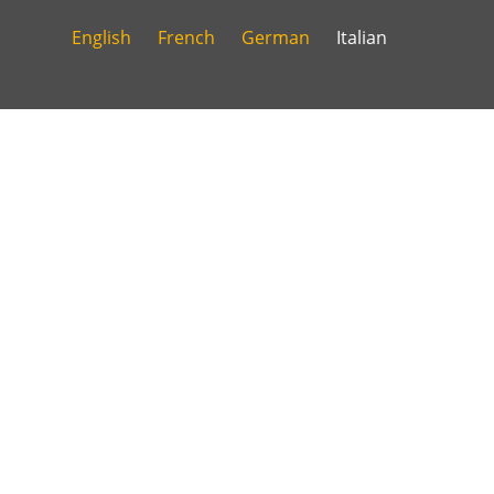
English
French
German
Italian