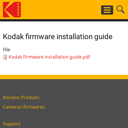
Aller
au
contenu
principal
Kodak firmware installation guide
File
Kodak Firmware installation guide.pdf
Anciens Produits
Link
Cameras firmwares
Link
first
six
footer
Support
Link