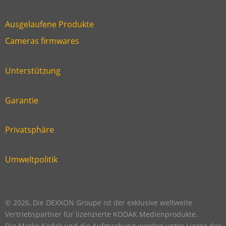
Ausgelaufene Produkte
Link
Cameras firmwares
Link
first
six
footer
Unterstützung
Link
footer
second
Garantie
Link
footer
third
Privatsphäre
Link
footer
fourth
Umweltpolitik
Link
footer
five
footer
© 2026, Die DEXXON Groupe ist der exklusive weltweite
Vertriebspartner für lizenzierte KODAK Medienprodukte.
Die Marke Kodak und die Aufmachung werden unter Lizenz der