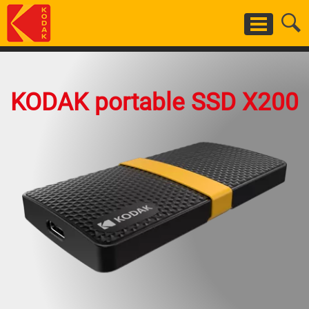
Skip
to
main
content
KODAK portable SSD X200