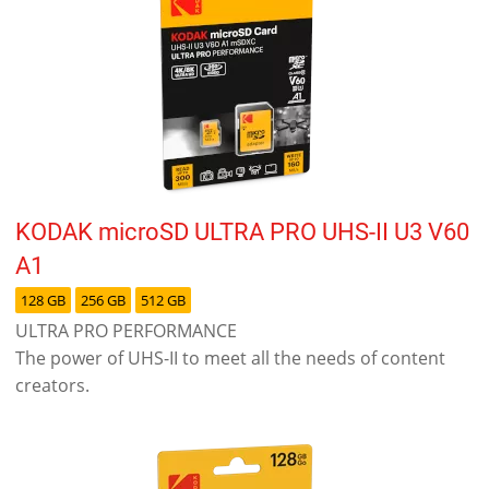
KODAK microSD ULTRA PRO UHS-II U3 V60
A1
128 GB
256 GB
512 GB
ULTRA PRO PERFORMANCE
The power of UHS-II to meet all the needs of content
creators.