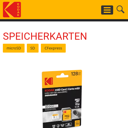
Skip
to
main
content
SPEICHERKARTEN
microSD
SD
CFexpress