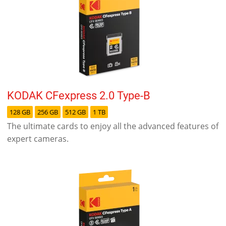
KODAK CFexpress 2.0 Type-B
128 GB
256 GB
512 GB
1 TB
The ultimate cards to enjoy all the advanced features of
expert cameras.