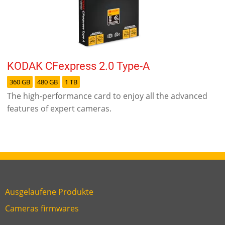
KODAK CFexpress 2.0 Type-A
360 GB
480 GB
1 TB
The high-performance card to enjoy all the advanced
features of expert cameras.
Ausgelaufene Produkte
Link
Cameras firmwares
Link
first