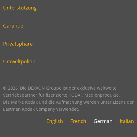
six
footer
Unterstützung
Link
footer
second
Garantie
Link
footer
third
Privatsphäre
Link
footer
fourth
Umweltpolitik
Link
footer
five
footer
© 2026, Die DEXXON Groupe ist der exklusive weltweite
Vertriebspartner für lizenzierte KODAK Medienprodukte.
Die Marke Kodak und die Aufmachung werden unter Lizenz der
Eastman Kodak Company verwendet.
English
French
German
Italian