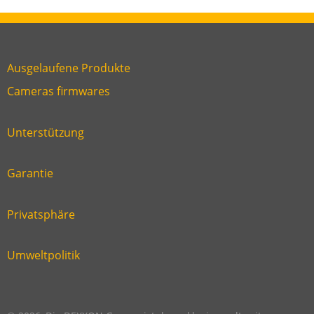
Ausgelaufene Produkte
Link
Cameras firmwares
Link
first
six
footer
Unterstützung
Link
footer
second
Garantie
Link
footer
third
Privatsphäre
Link
footer
fourth
Umweltpolitik
Link
footer
five