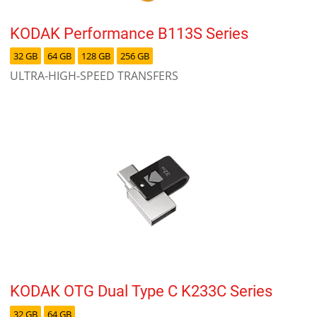
KODAK Performance B113S Series
32 GB
64 GB
128 GB
256 GB
ULTRA-HIGH-SPEED TRANSFERS
KODAK OTG Dual Type C K233C Series
32 GB
64 GB