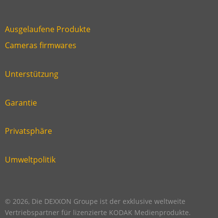
Ausgelaufene Produkte
Link
Cameras firmwares
Link
first
six
footer
Unterstützung
Link
footer
second
Garantie
Link
footer
third
Privatsphäre
Link
footer
fourth
Umweltpolitik
Link
footer
five
footer
© 2026, Die DEXXON Groupe ist der exklusive weltweite
Vertriebspartner für lizenzierte KODAK Medienprodukte.