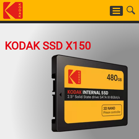
Skip
to
main
content
KODAK SSD X150