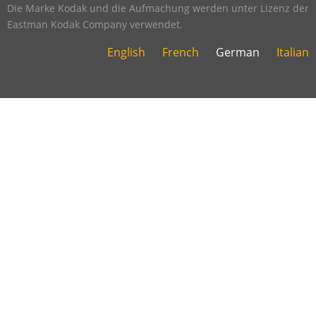
Die Marke Kodak und die Aufmachung werden unter Lizenz der
Eastman Kodak Company verwendet.
English
French
German
Italian