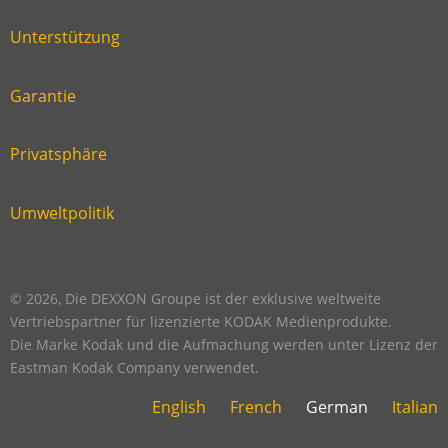
six
footer
Unterstützung
Link
footer
second
Garantie
Link
footer
third
Privatsphäre
Link
footer
fourth
Umweltpolitik
Link
footer
five
footer
© 2026, Die DEXXON Groupe ist der exklusive weltweite
Vertriebspartner für lizenzierte KODAK Medienprodukte.
Die Marke Kodak und die Aufmachung werden unter Lizenz der
Eastman Kodak Company verwendet.
English
French
German
Italian