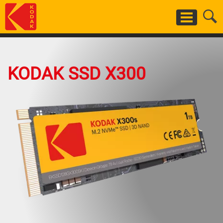
Skip
to
main
content
KODAK SSD X300