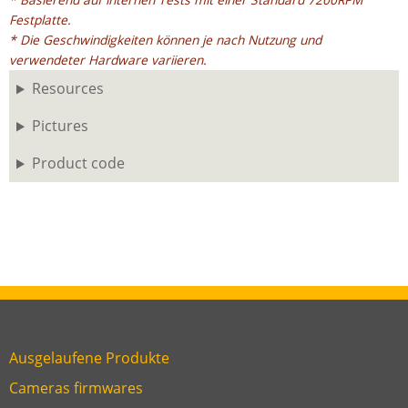
Festplatte.
* Die Geschwindigkeiten können je nach Nutzung und
verwendeter Hardware variieren.
Resources
Pictures
Product code
Ausgelaufene Produkte
Link
Cameras firmwares
Link
first