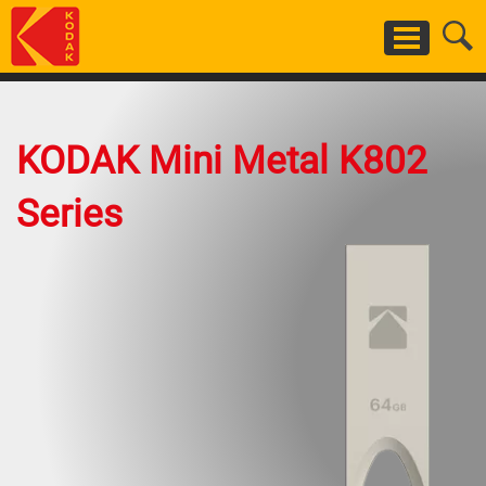
Skip
to
main
content
KODAK Mini Metal K802
Series